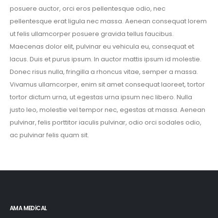
posuere auctor, orci eros pellentesque odio, nec
pellentesque erat ligula nec massa. Aenean consequat lorem
ut felis ullamcorper posuere gravida tellus faucibus.
Maecenas dolor elit, pulvinar eu vehicula eu, consequat et
lacus. Duis et purus ipsum. In auctor mattis ipsum id molestie.
Donec risus nulla, fringilla a rhoncus vitae, semper a massa.
Vivamus ullamcorper, enim sit amet consequat laoreet, tortor
tortor dictum urna, ut egestas urna ipsum nec libero. Nulla
justo leo, molestie vel tempor nec, egestas at massa. Aenean
pulvinar, felis porttitor iaculis pulvinar, odio orci sodales odio,
ac pulvinar felis quam sit.
AMA MEDICAL