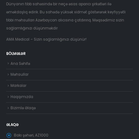
Dünyanın tibb sahəsində bir neçə əsas aparıcı şirkətləri ilə
əməkdaşlıq edirik. Bu sahədə yüksək xidmət göstərərək keyfiyyətli
tibbi məhsulları Azərbaycan alıcısına çatdırırıq. Məqsədimiz sizin
sağlamlığınızı düşünməkdir
AMA Medical – Sizin sağlamlığınızı düşünür!
BÖLMƏLƏR
Ana Səhifə
Məhsullar
Markalar
Haqqımızda
Bizimlə Əlaqə
ƏLAQƏ
Bakı şəhəri, AZ1000