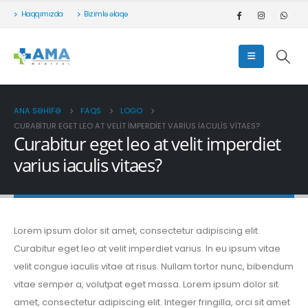
Haqqımızda
Bizimlə əlaqə
ANA SƏHIFƏ
FAQS
LOGO
CURABITUR EGET LEO AT VELIT IMPERDIET VARIUS IACULIS VITAES?
Curabitur eget leo at velit imperdiet
varius iaculis vitaes?
Lorem ipsum dolor sit amet, consectetur adipiscing elit.
Curabitur eget leo at velit imperdiet varius. In eu ipsum vitae
velit congue iaculis vitae at risus. Nullam tortor nunc, bibendum
vitae semper a, volutpat eget massa. Lorem ipsum dolor sit
amet, consectetur adipiscing elit. Integer fringilla, orci sit amet