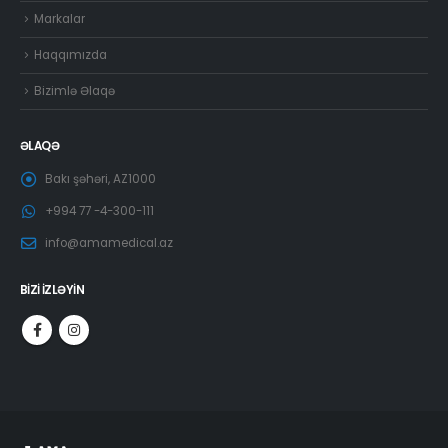
Markalar
Haqqımızda
Bizimlə Əlaqə
ƏLAQƏ
Bakı şəhəri, AZ1000
+994 77 -4-300-111
info@amamedical.az
BİZİ İZLƏYİN