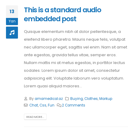
This is a standard audio
13
embedded post
Yan
Quisque elementum nibh at dolor pellentesque, a
eleifend libero pharetra. Mauris neque felis, volutpat
nec ullamcorper eget, sagittis vel enim. Nam sit amet
ante egestas, gravida tellus vitae, semper eros.
Nullam mattis mi at metus egestas, in porttitor lectus
sodales. Lorem ipsum dolor sit amet, consectetur
adipisicing elit. Voluptate laborum vero voluptatum.
Lorem quasi aliquid maiores...
By
amamedical.az
Buying
,
Clothes
,
Markup
Chat
,
Css
,
Fun
2 Comments
READ MORE...