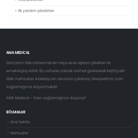
İlk yardım plastrları
AMA MEDICAL
Dünyanın tibb sahəsində bir neçə əsas aparıcı şirkətləri ilə
əməkdaşlıq edirik. Bu sahədə yüksək xidmət göstərərək keyfiyyətli
tibbi məhsulları Azərbaycan alıcısına çatdırırıq. Məqsədimiz sizin
sağlamlığınızı düşünməkdir
AMA Medical – Sizin sağlamlığınızı düşünür!
BÖLMƏLƏR
Ana Səhifə
Məhsullar