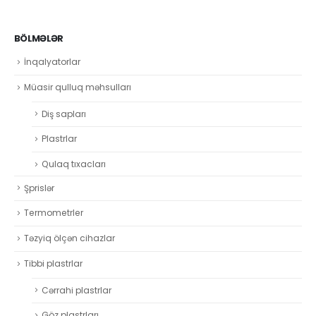
BÖLMƏLƏR
İnqalyatorlar
Müasir qulluq məhsulları
Diş sapları
Plastrlar
Qulaq tıxacları
Şprislər
Termometrler
Təzyiq ölçən cihazlar
Tibbi plastrlar
Cərrahi plastrlar
Göz plastrları