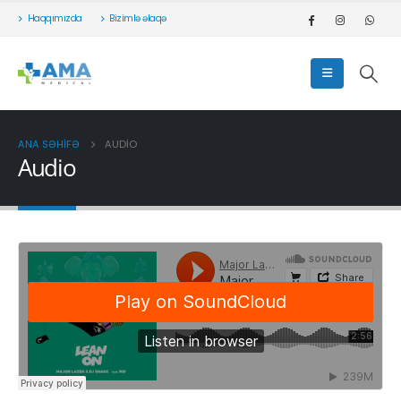
Haqqımızda
Bizimlə əlaqə
ANA SƏHIFƏ
AUDIO
Audio