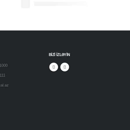
BİZİ İZLƏYİN
Z1000
111
al.az