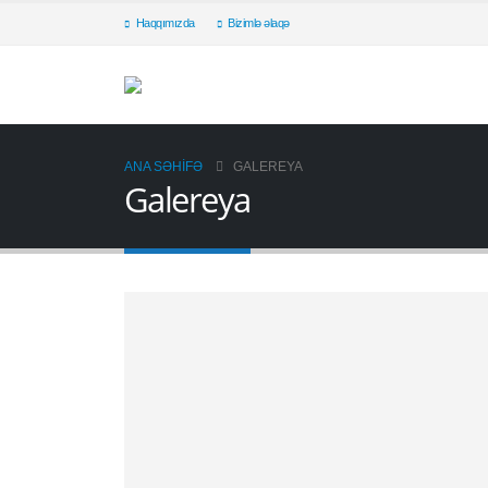
Haqqımızda
Bizimlə əlaqə
ANA SƏHIFƏ
GALEREYA
Galereya