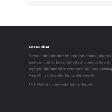
AMA MEDICAL
Dünyanın tibb sahəsində bir neçə əsas aparıcı şirkətləri il
əməkdaşlıq edirik. Bu sahədə yüksək xidmət göstərərək
keyfiyyətli tibbi məhsulları Azərbaycan alıcısına çatdırırıq
Məqsədimiz sizin sağlamlığınızı düşünməkdir
AMA Medical – Sizin sağlamlığınızı düşünür!