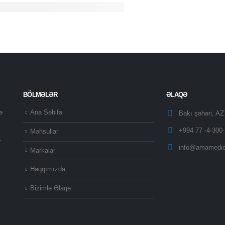
BÖLMƏLƏR
ƏLAQƏ
ə
Ana Səhifə
Bakı şəhəri, A
+994 77 -4-300-
Məhsullar
.
info@amamedic
Markalar
Haqqımızda
Bizimlə Əlaqə