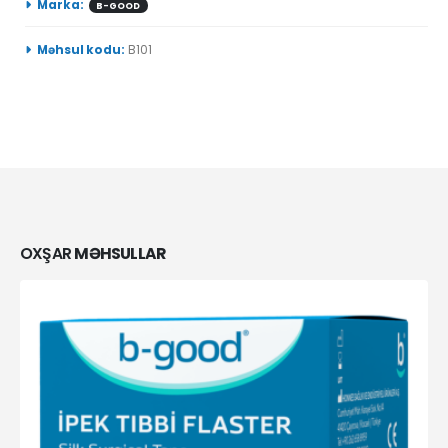
Marka:
B-GOOD
Məhsul kodu:
B101
OXŞAR
MƏHSULLAR