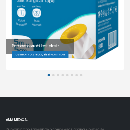
Pambıq cərrahi lent plastr
CƏRRAHI PLASTRLAR, TIBBI PLASTRLAR
AMA MEDICAL
Dünyanın tibb sahəsində bir neçə əsas aparıcı şirkətləri ilə