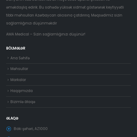
əməkdaşlıq edirik. Bu sahədə yüksək xidmət göstərərək keyfiyyətli
tibbi məhsulları Azərbaycan alıcısına çatdırırıq. Məqsədimiz sizin
sağlamlığınızı düşünməkdir
AMA Medical – Sizin sağlamlığınızı düşünür!
BÖLMƏLƏR
Ana Səhifə
Məhsullar
Markalar
Haqqımızda
Bizimlə Əlaqə
ƏLAQƏ
Bakı şəhəri, AZ1000