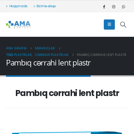
Haqqımızda
Bizimlə əlaqə
ANA SƏHIFƏ
MƏHSULLAR
TIBBI PLASTRLAR
,
CƏRRAHI PLASTRLAR
PAMBIQ CƏRRAHI LENT PLASTR
Pambıq cərrahi lent plastr
Pambıq cərrahi lent plastr