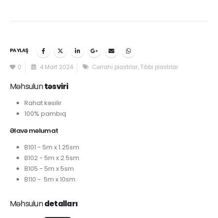
PAYLAŞ
0
4 Mart 2024
Cərrahi plastrlar
,
Tibbi plastrlar
Məhsulun
təsviri
Rahat kəsilir
100% pambıq
Əlavə məlumat
B101 - 5m x 1.25sm
B102 - 5m x 2.5sm
B105 - 5m x 5sm
B110 - 5m x 10sm
Məhsulun
detalları