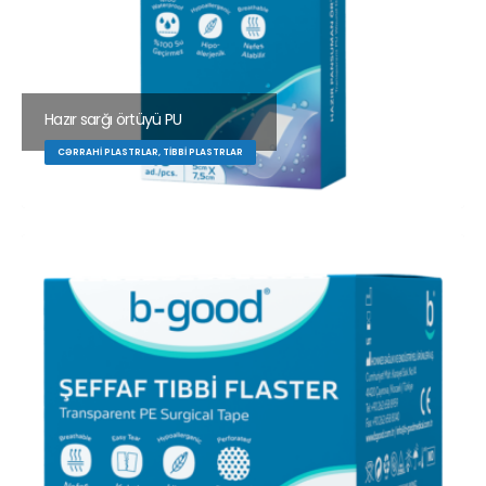
Hazır sarğı örtüyü PU
CƏRRAHI PLASTRLAR, TIBBI PLASTRLAR