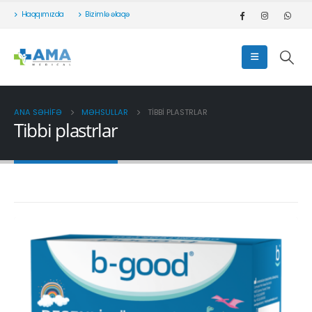
Haqqımızda
Bizimlə əlaqə
ANA SƏHIFƏ
MƏHSULLAR
TIBBI PLASTRLAR
Tibbi plastrlar