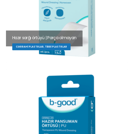
Hazır sarğı örtüyü | Parça olmayan
CƏRRAHI PLASTRLAR, TIBBI PLASTRLAR