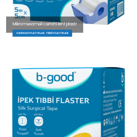
Mikroməsaməli cərrahi lent plastr
CƏRRAHI PLASTRLAR, TIBBI PLASTRLAR