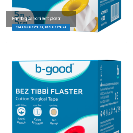
Pambıq cərrahi lent plastr
CƏRRAHI PLASTRLAR, TIBBI PLASTRLAR