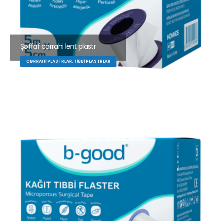
Şəffaf cərrahi lent plastr
CƏRRAHI PLASTRLAR, TIBBI PLASTRLAR