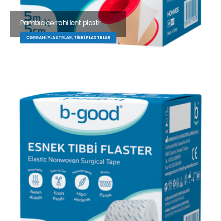
Pambıq cərrahi lent plastr
CƏRRAHI PLASTRLAR, TIBBI PLASTRLAR