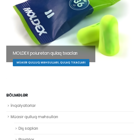
MOLDEX poiuretan qulaq tıxacları
MÜASIR QULLUQ MƏHSULLARI, QULAQ TIXACLARI
BÖLMƏLƏR
İnqalyatorlar
Müasir qulluq məhsulları
Diş sapları
Plastrlar