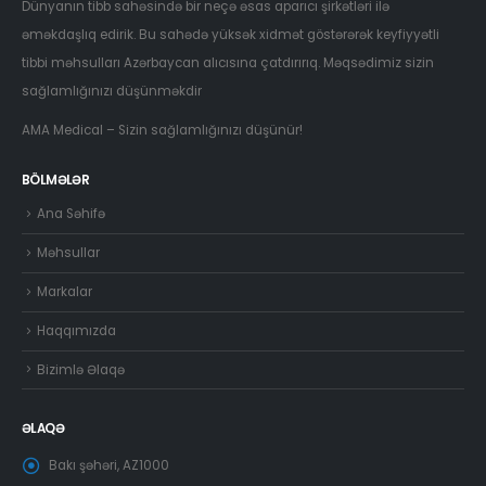
Dünyanın tibb sahəsində bir neçə əsas aparıcı şirkətləri ilə
əməkdaşlıq edirik. Bu sahədə yüksək xidmət göstərərək keyfiyyətli
tibbi məhsulları Azərbaycan alıcısına çatdırırıq. Məqsədimiz sizin
sağlamlığınızı düşünməkdir
AMA Medical – Sizin sağlamlığınızı düşünür!
BÖLMƏLƏR
Ana Səhifə
Məhsullar
Markalar
Haqqımızda
Bizimlə Əlaqə
ƏLAQƏ
Bakı şəhəri, AZ1000