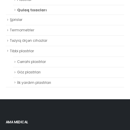
Qulaq tıxacları
Şprislər
Termometrler
Təzyiq ölçən cihazlar
Tibbi plastrlar
Cərrahi plastrlar
Göz plastrları
İlk yardım plastrları
AMA MEDICAL