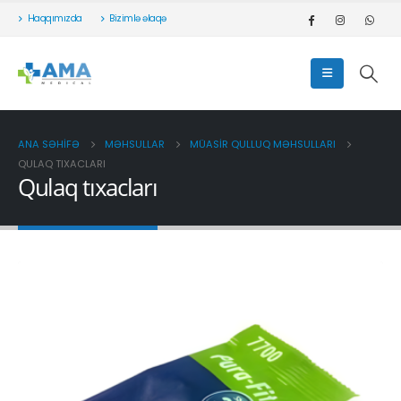
Haqqımızda
Bizimlə əlaqə
ANA SƏHIFƏ
MƏHSULLAR
MÜASIR QULLUQ MƏHSULLARI
QULAQ TIXACLARI
Qulaq tıxacları